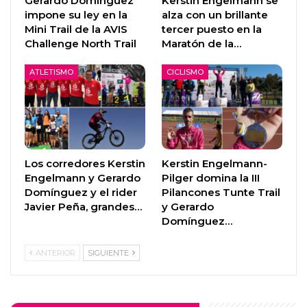
Gerardo Domínguez
Kerstin Engelmann se
impone su ley en la
alza con un brillante
Mini Trail de la AVIS
tercer puesto en la
Challenge North Trail
Maratón de la…
ATLETISMO
CICLISMO
Los corredores Kerstin
Kerstin Engelmann-
Engelmann y Gerardo
Pilger domina la III
Domínguez y el rider
Pilancones Tunte Trail
Javier Peña, grandes…
y Gerardo
Domínguez…
ANTERIOR
SIGUIENTE