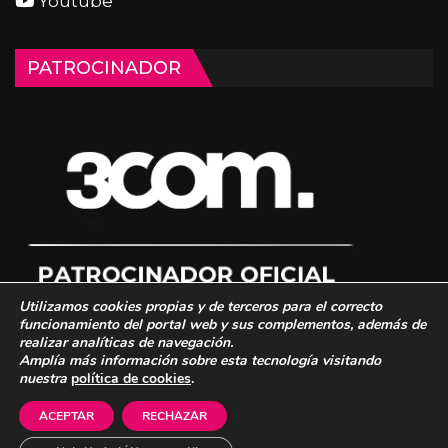
Youtube
PATROCINADOR
Utilizamos cookies propias y de terceros para el correcto
funcionamiento del portal web y sus complementos, además de
realizar analíticas de navegación.
Amplía más información sobre esta tecnología visitando
nuestra
política de cookies
.
© 2026 - 3COM Squad. Todos los derechos reservados.
Mapa Web
-
Aviso Legal
-
Política de Cookies
-
Política de Privacidad
-
3COM
ACEPTAR
RECHAZAR
Marketing