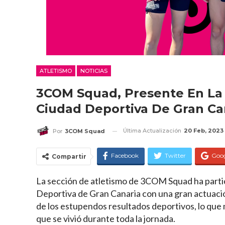
ATLETISMO
NOTICIAS
3COM Squad, Presente En La 
Ciudad Deportiva De Gran Ca
Última Actualización
20 Feb, 2023
Por
3COM Squad
Facebook
Twitter
Goo
Compartir
La sección de atletismo de 3COM Squad ha partici
Deportiva de Gran Canaria con una gran actuac
de los estupendos resultados deportivos, lo que 
que se vivió durante toda la jornada.