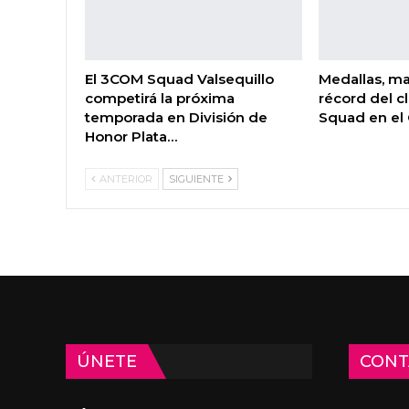
El 3COM Squad Valsequillo
Medallas, ma
competirá la próxima
récord del c
temporada en División de
Squad en e
Honor Plata…
ANTERIOR
SIGUIENTE
ÚNETE
CONT