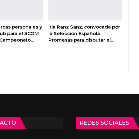
rcas personales y
Iria Ranz Sanz, convocada por
lub para el 3COM
la Selección Española
l Campeonato…
Promesas para disputar el…
ACTO
REDES SOCIALES