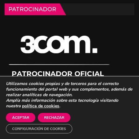
PATROCINADOR
Utilizamos cookies propias y de terceros para el correcto
funcionamiento del portal web y sus complementos, además de
realizar analíticas de navegación.
Amplía más información sobre esta tecnología visitando
nuestra
política de cookies
.
© 2026 - 3COM Squad. Todos los derechos reservados.
Mapa Web
-
Aviso Legal
-
Política de Cookies
-
Política de Privacidad
-
3COM
ACEPTAR
RECHAZAR
Marketing
CONFIGURACIÓN DE COOKIES