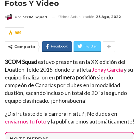
Fotos Y Video
Última Actualización
23 Ago, 2022
Por
3COM Squad
989
Facebook
Twitter
Compartir
3COM Squad
estuvo presente en la XX edición del
Duatlon Telde 2015, donde triatleta
Jonay García
y su
equipo finalizaron en
primera posición
siendo
campeón de Canarias por clubes en la modalidad
duatlón, sacando incluso un total de 20″ al segundo
equipo clasificado. ¡Enhorabuena!
¿Disfrutaste de la carrera in situ? ¡No dudes en
enviarnos tu foto
y la publicaremos automáticamente!
NO TE PIERDAS...