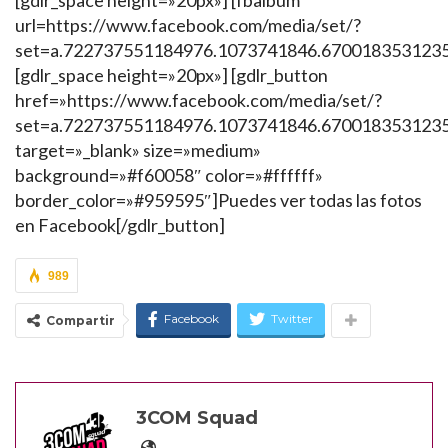
url=https://www.facebook.com/media/set/?
set=a.722737551184976.1073741846.670018353123
[gdlr_space height=»20px»] [gdlr_button
href=»https://www.facebook.com/media/set/?
set=a.722737551184976.1073741846.670018353123
target=»_blank» size=»medium»
background=»#f60058″ color=»#ffffff»
border_color=»#959595″]Puedes ver todas las fotos
en Facebook[/gdlr_button]
989
Facebook
Twitter
Compartir
3COM Squad