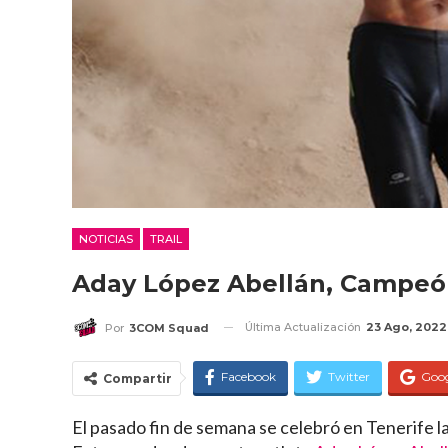
NOTICIAS
TRAIL
Aday López Abellán, Campeón
Última Actualización
23 Ago, 2022
Por
3COM Squad
Facebook
Twitter
Goo
Compartir
El pasado fin de semana se celebró en Tenerife la