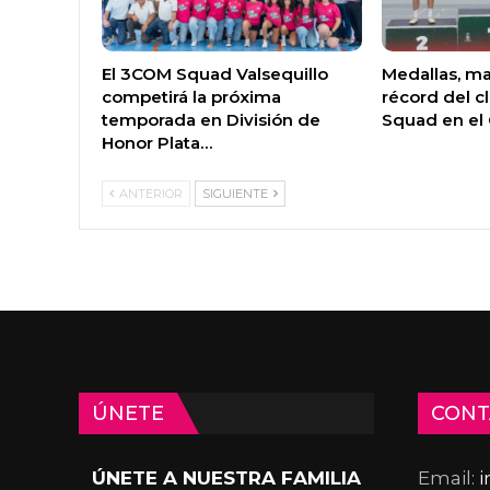
El 3COM Squad Valsequillo
Medallas, ma
competirá la próxima
récord del c
temporada en División de
Squad en e
Honor Plata…
ANTERIOR
SIGUIENTE
ÚNETE
CONT
ÚNETE A NUESTRA FAMILIA
Email: