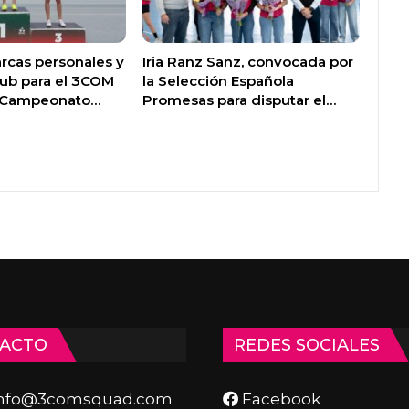
rcas personales y
Iria Ranz Sanz, convocada por
lub para el 3COM
la Selección Española
l Campeonato…
Promesas para disputar el…
ACTO
REDES SOCIALES
info@3comsquad.com
Facebook