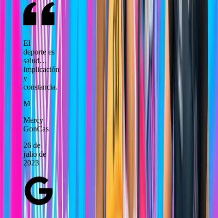
El
deporte es
salud…
Implicación
y
constancia.
M
Mercy
GonCas
26 de
julio de
2023