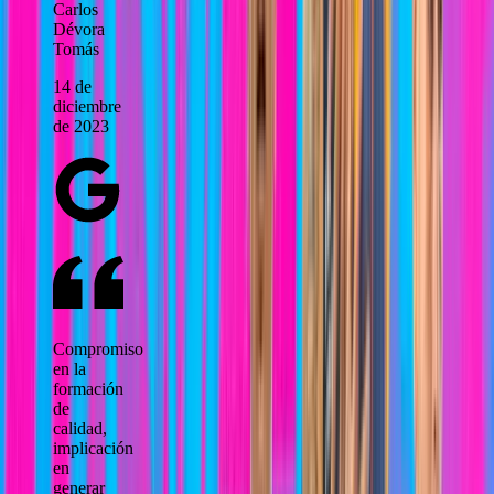
Carlos
Dévora
Tomás
14 de
diciembre
de 2023
Compromiso
en la
formación
de
calidad,
implicación
en
generar