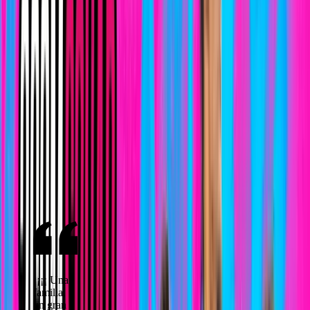
Éxito rotundo en el evento de 1vs1 «THE KING OF
ARUCAS «, jornada histórica para 3COM Squad y
StreetFlavour
11 de junio de 2026
Nuestros deportes
Encuentra tu disciplina. Hay sitio para todos.
Lo que dicen las familias
Opiniones reales de familias que forman parte de 3COM Squad.
¡¡¡¡ Una
familia,
un gran