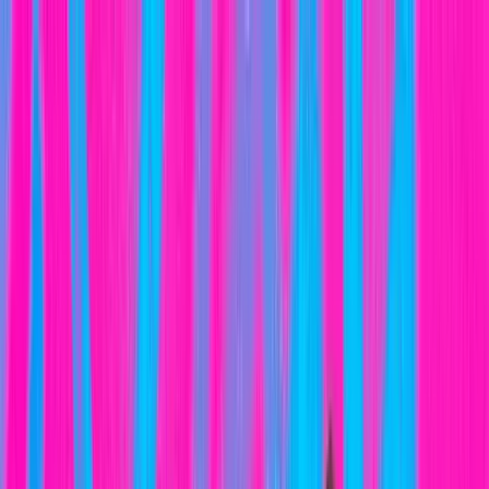
3COM
SQUAD
Inicio
El Club
Transparencia
Tienda Online
Deportes
Únete