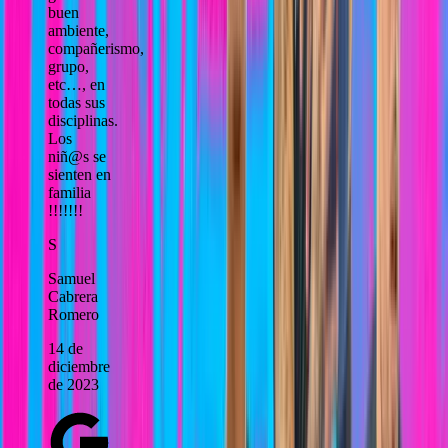
buen
ambiente,
compañerismo,
grupo,
etc…, en
todas sus
disciplinas.
Los
niñ@s se
sienten en
familia
!!!!!!!
S
Samuel
Cabrera
Romero
14 de
diciembre
de 2023