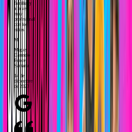
familiar y
a la vez
muy
profesional
con los
niños
M
Miguel
Carmelo
Ponce
Santana
14 de
diciembre
de 2023