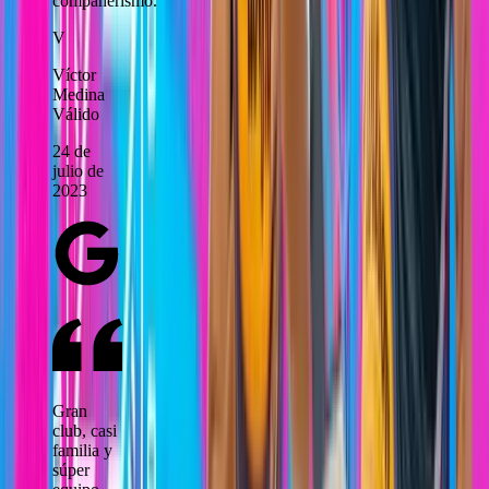
compañerismo.
V
Víctor
Medina
Válido
24 de
julio de
2023
Gran
club, casi
familia y
súper