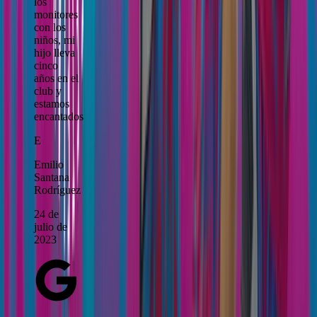
los
monitores
con los
niños, mi
hijo lleva
cinco
años en el
club y
estamos
encantados
E
Emilio
Santana
Rodríguez
24 de
julio de
2023