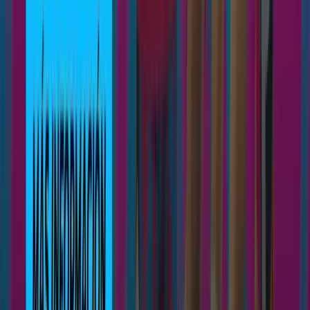
Únete a 3COM Squad
Ningún niño sin deporte por falta de recursos
Inscríbete
El Club
Que es 3COM Squad
Historia
Filosofia
Palmares
Deportes
Atletismo
Balonmano