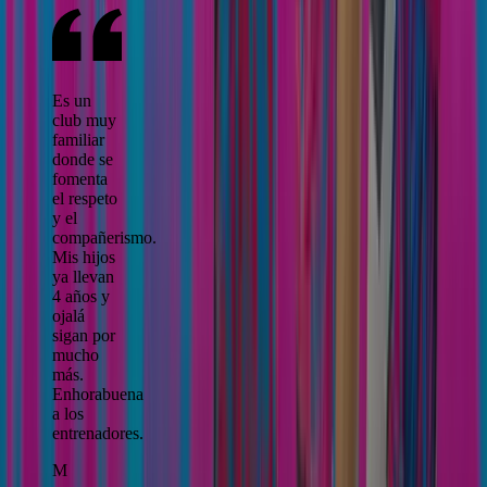
Es un
club muy
familiar
donde se
fomenta
el respeto
y el
compañerismo.
Mis hijos
ya llevan
4 años y
ojalá
sigan por
mucho
más.
Enhorabuena
a los
entrenadores.
M