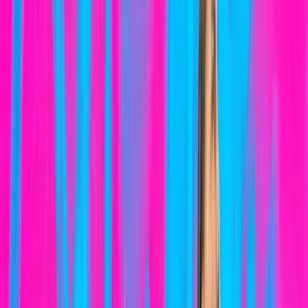
Tienda Online
Deportes
Únete
Noticias
Colaboradores
Contacto
LA META ES EL CAMINO
Balonmano
El 3COM Squad Valsequillo competirá la próxima
temporada en División de Honor Plata Femenina
5 de agosto de 2026
Atletismo
Medallas, marcas personales y récord del club para