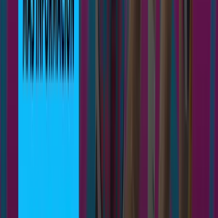
StreetFlavour
Noticias
Actualidad
Prensa
Entrevistas
Contacto
info@3comsquad.com
Formulario
Únete al club
3COM
SQUAD