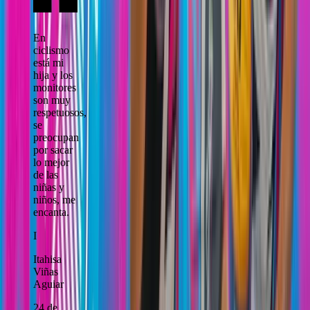
En
ciclismo
está mi
hija y los
monitores
son muy
respetuosos,
se
preocupan
por sacar
lo mejor
de las
niñas y
niños, me
encanta.
I
Itahisa
Viñas
Aguiar
24 de