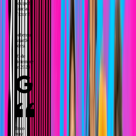
Equipo!!!
Gracias
Víctor!!
Z
Zebensui
Fajardo
Pérez
16 de
diciembre
de 2023
Trato
muy