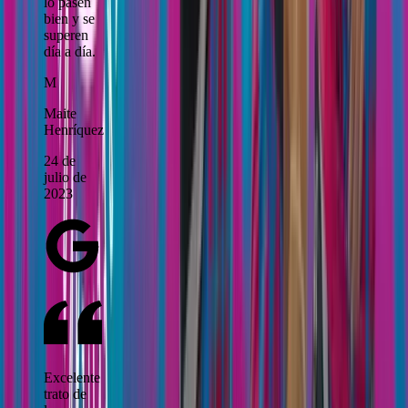
lo pasen
bien y se
superen
día a día.
M
Maite
Henríquez
24 de
julio de
2023
Excelente
trato de