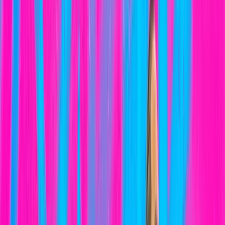
Noticias
Colaboradores
Contacto
3COM
SQUAD
Inicio
El Club
Transparencia