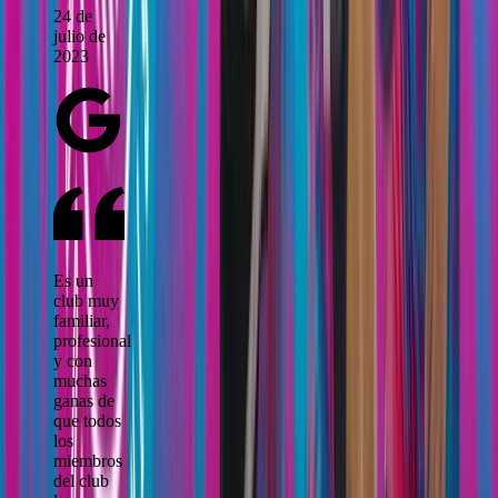
24 de
julio de
2023
Es un
club muy
familiar,
profesional
y con
muchas
ganas de
que todos
los
miembros
del club