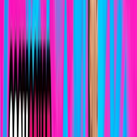
el 3COM Squad en el Campeonato Insular
14 de julio de 2026
Histórico
Iria Ranz Sanz, convocada por la Selección
Española Promesas para disputar el European
Open 2026
25 de junio de 2026
Atletismo
Buen balance del 3COM Squad en el Campeonato
de Gran Canaria Sub-14
16 de junio de 2026
Histórico
Jonay García logra el podio del Campeonato de
Canarias en el exigente Kos Xtreme de La Palma
11 de junio de 2026
Histórico