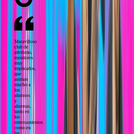
Maravilloso
club de
atletismo,
monitores
muy
implicados,
que
animan
mucho a
los
alumnos
y
alumnas,
tanto en
los
entrenamientos
como en
las