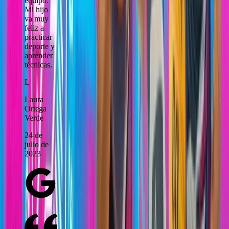
equipo.
Mi hijo
va muy
feliz a
practicar
deporte y
aprender
técnicas.
L
Laura
Ortega
Verde
24 de
julio de
2023