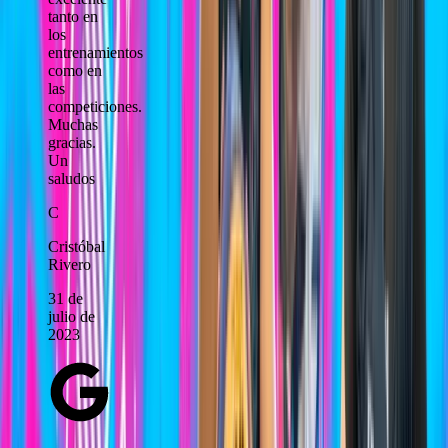
tanto en
los
entrenamientos
como en
las
competiciones.
Muchas
gracias.
Un
saludos
C
Cristóbal
Rivero
31 de
julio de
2023