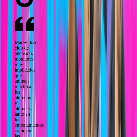
Maravilloso
club de
atletismo,
monitores
muy
implicados,
que
animan
mucho a
los
alumnos
y
alumnas,
tanto en
los
entrenamientos
como en
las