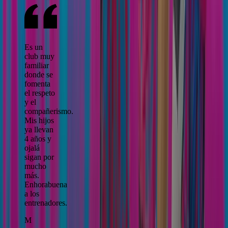
Es un
club muy
familiar
donde se
fomenta
el respeto
y el
compañerismo.
Mis hijos
ya llevan
4 años y
ojalá
sigan por
mucho
más.
Enhorabuena
a los
entrenadores.
M