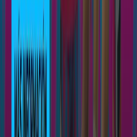
Únete a 3COM Squad
Ningún niño sin deporte por falta de recursos
Inscríbete
El Club
Que es 3COM Squad
Historia
Filosofia
Palmares
Deportes
Atletismo
Balonmano