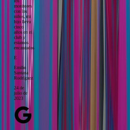
los
monitores
con los
niños, mi
hijo lleva
cinco
años en el
club y
estamos
encantados
E
Emilio
Santana
Rodríguez
24 de
julio de
2023