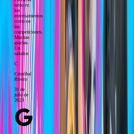
tanto en
los
entrenamientos
como en
las
competiciones.
Muchas
gracias.
Un
saludos
C
Cristóbal
Rivero
31 de
julio de
2023