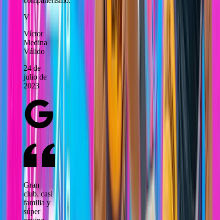
compañerismo.
V
Víctor
Medina
Válido
24 de
julio de
2023
Gran
club, casi
familia y
súper