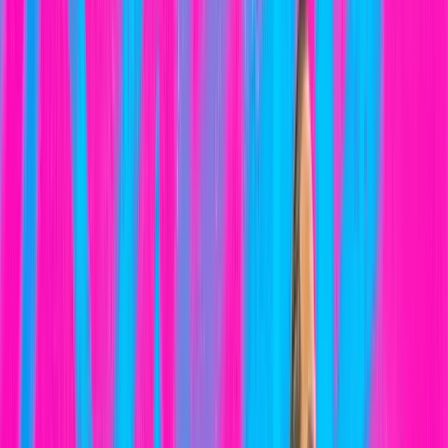
Noticias
Colaboradores
Contacto
3COM
SQUAD
Inicio
El Club
Transparencia