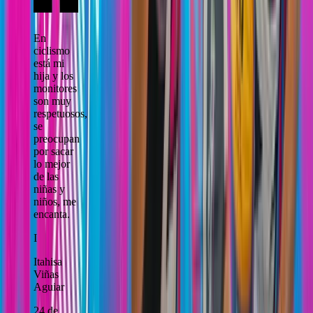
En
ciclismo
está mi
hija y los
monitores
son muy
respetuosos,
se
preocupan
por sacar
lo mejor
de las
niñas y
niños, me
encanta.
I
Itahisa
Viñas
Aguiar
24 de