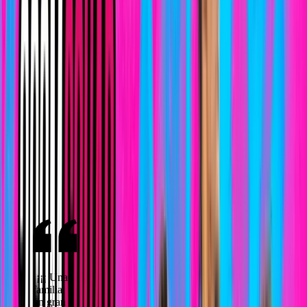
Éxito rotundo en el evento de 1vs1 «THE KING OF
ARUCAS «, jornada histórica para 3COM Squad y
StreetFlavour
11 de junio de 2026
Nuestros deportes
Encuentra tu disciplina. Hay sitio para todos.
Lo que dicen las familias
Opiniones reales de familias que forman parte de 3COM Squad.
¡¡¡¡ Una
familia,
un gran