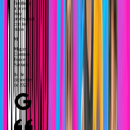
familiar y
a la vez
muy
profesional
con los
niños
M
Miguel
Carmelo
Ponce
Santana
14 de
diciembre
de 2023