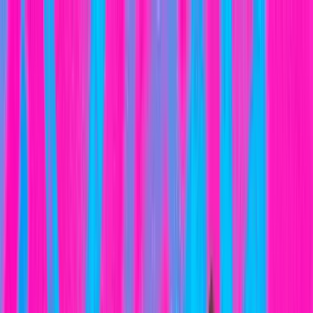
3COM
SQUAD
Inicio
El Club
Transparencia
Tienda Online
Deportes
Únete