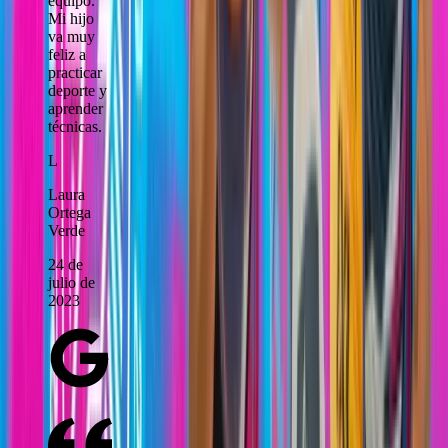
equipo.
Mi hijo
va muy
feliz a
practicar
deporte y
aprender
técnicas.
L
Laura
Ortega
Verde
24 de
julio de
2023