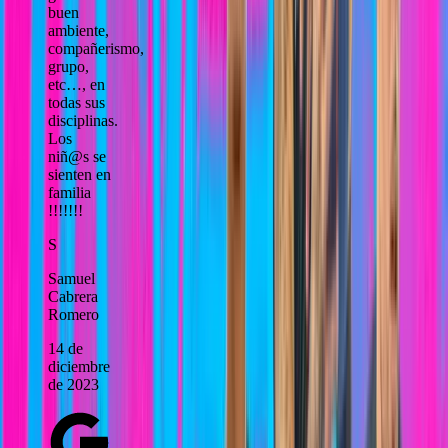
buen
ambiente,
compañerismo,
grupo,
etc…, en
todas sus
disciplinas.
Los
niñ@s se
sienten en
familia
!!!!!!!
S
Samuel
Cabrera
Romero
14 de
diciembre
de 2023