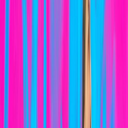
Tienda Online
Deportes
Únete
Noticias
Colaboradores
Contacto
LA META ES EL CAMINO
Balonmano
El 3COM Squad Valsequillo competirá la próxima
temporada en División de Honor Plata Femenina
5 de agosto de 2026
Atletismo
Medallas, marcas personales y récord del club para