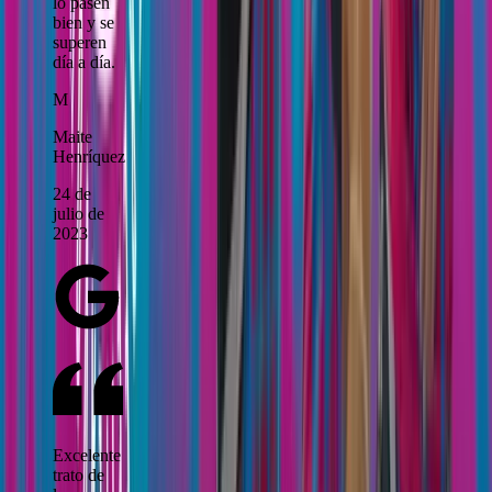
lo pasen
bien y se
superen
día a día.
M
Maite
Henríquez
24 de
julio de
2023
Excelente
trato de