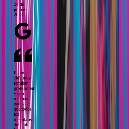
24 de
julio de
2023
Es un
club muy
familiar,
profesional
y con
muchas
ganas de
que todos
los
miembros
del club