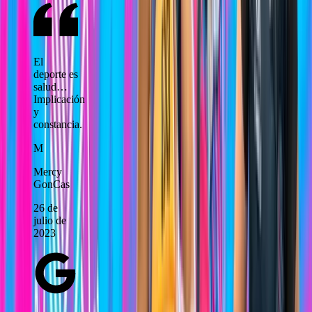
El
deporte es
salud…
Implicación
y
constancia.
M
Mercy
GonCas
26 de
julio de
2023