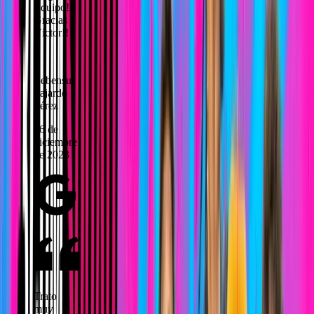
Equipo!!!
Gracias
Víctor!!
Z
Zebensui
Fajardo
Pérez
16 de
diciembre
de 2023
Trato
muy