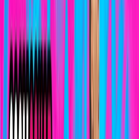
el 3COM Squad en el Campeonato Insular
14 de julio de 2026
Histórico
Iria Ranz Sanz, convocada por la Selección
Española Promesas para disputar el European
Open 2026
25 de junio de 2026
Atletismo
Buen balance del 3COM Squad en el Campeonato
de Gran Canaria Sub-14
16 de junio de 2026
Histórico
Jonay García logra el podio del Campeonato de
Canarias en el exigente Kos Xtreme de La Palma
11 de junio de 2026
Histórico