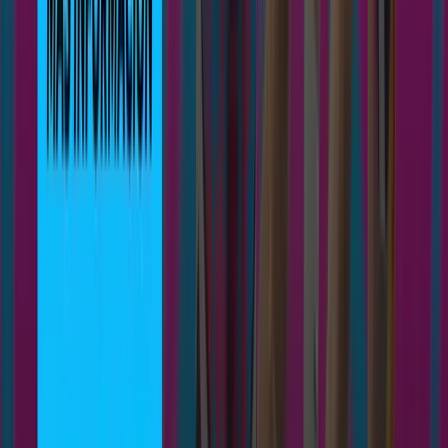
StreetFlavour
Noticias
Actualidad
Prensa
Entrevistas
Contacto
info@3comsquad.com
Formulario
Únete al club
3COM
SQUAD