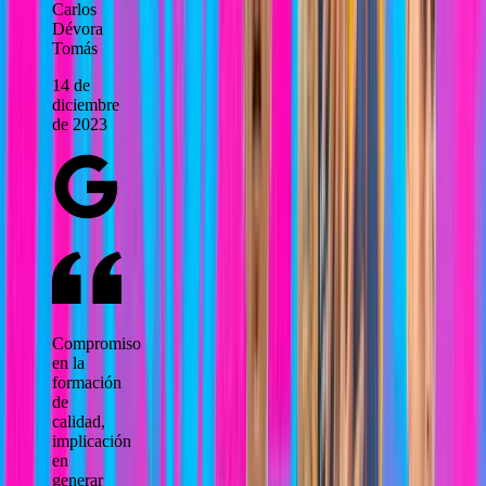
Carlos
Dévora
Tomás
14 de
diciembre
de 2023
Compromiso
en la
formación
de
calidad,
implicación
en
generar