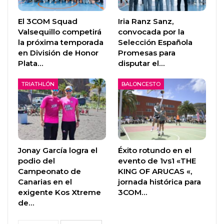
El 3COM Squad
Iria Ranz Sanz,
Valsequillo competirá
convocada por la
la próxima temporada
Selección Española
en División de Honor
Promesas para
Plata…
disputar el…
TRIATHLÓN
BALONCESTO
Jonay García logra el
Éxito rotundo en el
podio del
evento de 1vs1 «THE
Campeonato de
KING OF ARUCAS «,
Canarias en el
jornada histórica para
exigente Kos Xtreme
3COM…
de…