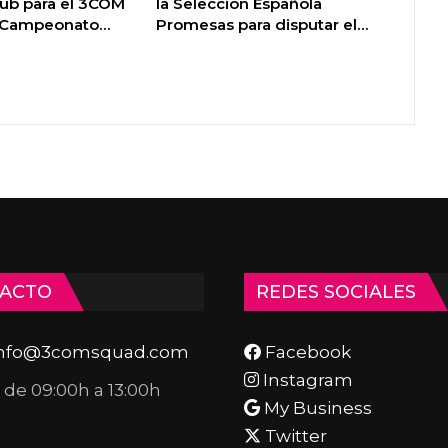
lub para el 3COM
la Selección Española
l Campeonato…
Promesas para disputar el…
ACTO
REDES SOCIALES
info@3comsquad.com
Facebook
Instagram
: de 09:00h a 13:00h
My Business
Twitter