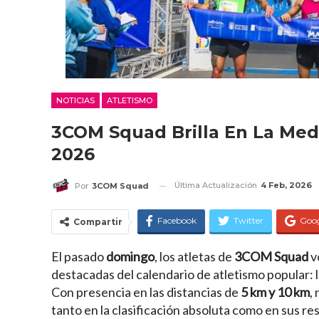
NOTICIAS
ATLETISMO
3COM Squad Brilla En La Med
2026
Última Actualización
4 Feb, 2026
Por
3COM Squad
Facebook
Twitter
Goo
Compartir
El pasado
domingo
, los atletas de
3COM Squad
vo
destacadas del calendario de atletismo popular: 
Con presencia en las distancias de
5 km y 10 km
,
tanto en la clasificación absoluta como en sus re