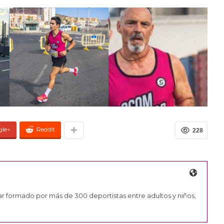
gle+
ReddIt
228
ar formado por más de 300 deportistas entre adultos y niños,