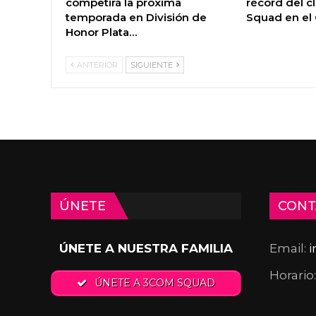
competirá la próxima
récord del c
temporada en División de
Squad en e
Honor Plata…
ANTERIOR
SIGUIENTE
ÚNETE
CONT
ÚNETE A NUESTRA FAMILIA
Email:
Horario
ÚNETE A 3COM SQUAD