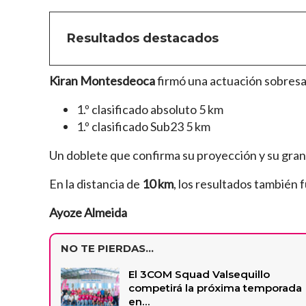
Resultados destacados
Kiran Montesdeoca
firmó una actuación sobresa
1.º clasificado absoluto 5 km
1.º clasificado Sub23 5 km
Un doblete que confirma su proyección y su gra
En la distancia de
10 km
, los resultados también 
Ayoze Almeida
NO TE PIERDAS...
El 3COM Squad Valsequillo
competirá la próxima temporada
en…